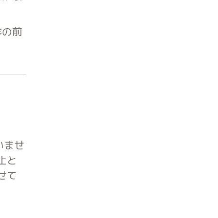
診の前
いませ
止と
せて