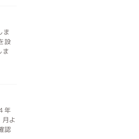
しま
を設
しま
４年
１月よ
確認