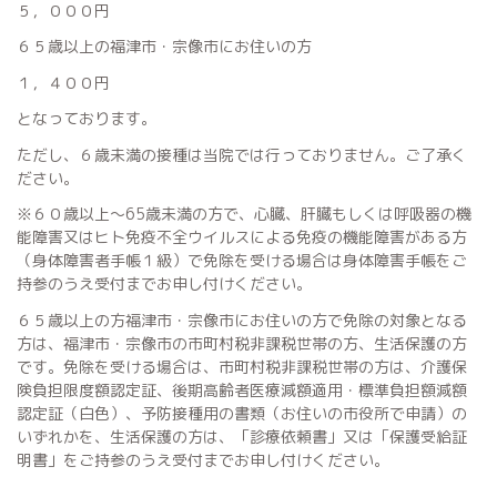
５，０００円
６５歳以上の福津市・宗像市にお住いの方
１，４００円
となっております。
ただし、６歳未満の接種は当院では行っておりません。ご了承く
ださい。
※６０歳以上～65歳未満の方で、心臓、肝臓もしくは呼吸器の機
能障害又はヒト免疫不全ウイルスによる免疫の機能障害がある方
（身体障害者手帳１級）で免除を受ける場合は身体障害手帳をご
持参のうえ受付までお申し付けください。
６５歳以上の方福津市・宗像市にお住いの方で免除の対象となる
方は、福津市・宗像市の市町村税非課税世帯の方、生活保護の方
です。免除を受ける場合は、市町村税非課税世帯の方は、介護保
険負担限度額認定証、後期高齢者医療減額適用・標準負担額減額
認定証（白色）、予防接種用の書類（お住いの市役所で申請）の
いずれかを、生活保護の方は、「診療依頼書」又は「保護受給証
明書」をご持参のうえ受付までお申し付けください。